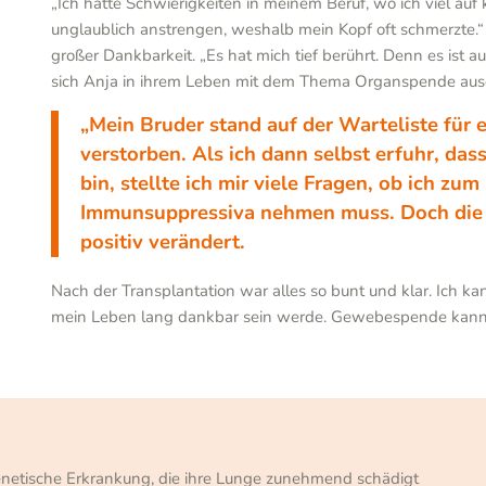
„Ich hatte Schwierigkeiten in meinem Beruf, wo ich viel auf
unglaublich anstrengen, weshalb mein Kopf oft schmerzte.“
großer Dankbarkeit. „Es hat mich tief berührt. Denn es ist 
sich Anja in ihrem Leben mit dem Thema Organspende aus
„Mein Bruder stand auf der Warteliste für 
verstorben. Als ich dann selbst erfuhr, d
bin, stellte ich mir viele Fragen, ob ich zu
Immunsuppressiva nehmen muss. Doch die
positiv verändert.
Nach der Transplantation war alles so bunt und klar. Ich ka
mein Leben lang dankbar sein werde. Gewebespende kann
netische Erkrankung, die ihre Lunge zunehmend schädigt