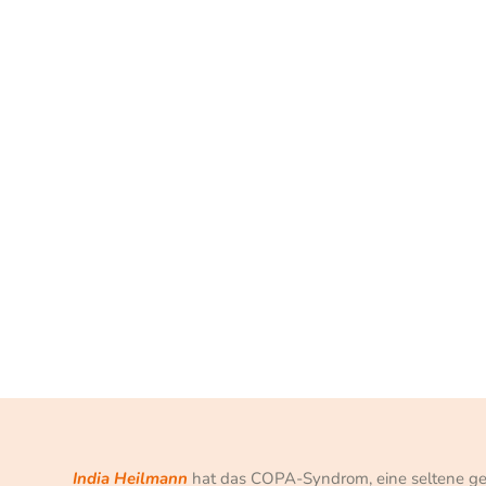
India Heilmann
hat das COPA-Syndrom, eine seltene ge