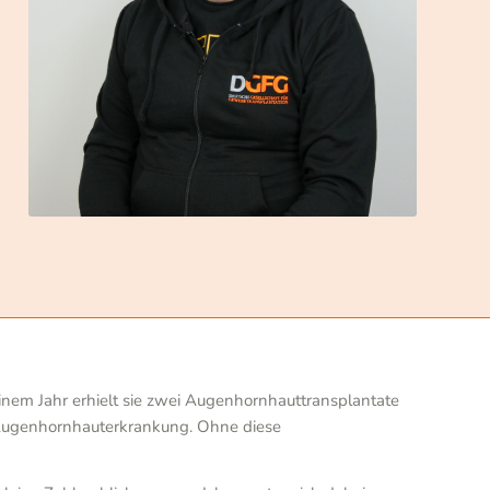
einem Jahr erhielt sie zwei Augenhornhauttransplantate
Augenhornhauterkrankung. Ohne diese