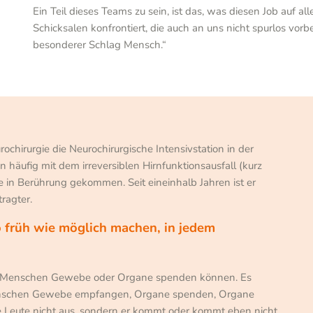
Ein Teil dieses Teams zu sein, ist das, was diesen Job auf a
Schicksalen konfrontiert, die auch an uns nicht spurlos vor
besonderer Schlag Mensch.“
rochirurgie die Neurochirurgische Intensivstation in der
on häufig mit dem irreversiblen Hirnfunktionsausfall (kurz
 in Berührung gekommen. Seit eineinhalb Jahren ist er
ragter.
 früh wie möglich machen, in jedem
.
alte Menschen Gewebe oder Organe spenden können. Es
nschen Gewebe empfangen, Organe spenden, Organe
e Leute nicht aus, sondern er kommt oder kommt eben nicht.