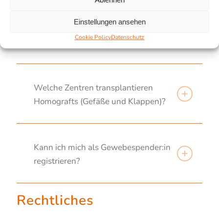
Wie werden Empfänger:innen für
Einstellungen ansehen
Hornhauttransplantate gefunden? Gibt es
Cookie Policy
Datenschutz
eine Warteliste? Wie wird priorisiert?
Welche Zentren transplantieren
Homografts (Gefäße und Klappen)?
Kann ich mich als Gewebespender:in
registrieren?
Rechtliches