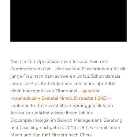
Nach ersten Operationen war Jessicas Bein drei
Zentimeter verkürzt – eine weitere Einschränkung für die
junge Frau nach dem schweren Unfall. Schon damals
lernte sie Prof. Krettek kennen, der ihr im Jahr 2002
einen knochendicken Titannagel –
genannt
Intramedullary Skeletal Kinetic Distractor (ISKD)
–
implantierte. Trotz versteiftem Sprunggelenk kann
Jessica so zunächst wieder ihrem Job als
Diplompsychologin im Bereich Management, Beratung
und Coaching nachgehen. 2014 zieht es sie mit ihrem
Mann und den fünf Kindern nach China.