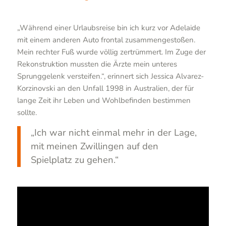
„Während einer Urlaubsreise bin ich kurz vor Adelaide
mit einem anderen Auto frontal zusammengestoßen.
Mein rechter Fuß wurde völlig zertrümmert. Im Zuge der
Rekonstruktion mussten die Ärzte mein unteres
Sprunggelenk versteifen.“, erinnert sich Jessica Alvarez-
Korzinovski an den Unfall 1998 in Australien, der für
lange Zeit ihr Leben und Wohlbefinden bestimmen
sollte.
„Ich war nicht einmal mehr in der Lage,
mit meinen Zwillingen auf den
Spielplatz zu gehen.“