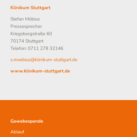
Klinikum Stuttgart
Stefan Möbius
Pressesprecher
Kriegsbergstraße 60
70174 Stuttgart
Telefon: 0711 278 32146
s.moebius@klinikum-stuttgart.de
www.klinikum-stuttgart.de
Gewebespende
Ablauf