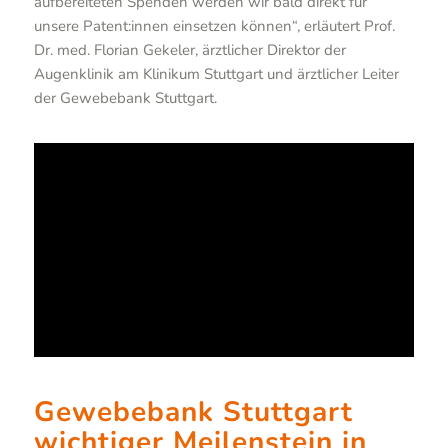
aufbereiteten Spenden werden wir bald direkt für
unsere Patent:innen einsetzen können“, erläutert Prof.
Dr. med. Florian Gekeler, ärztlicher Direktor der
Augenklinik am Klinikum Stuttgart und ärztlicher Leiter
der Gewebebank Stuttgart.
Gewebebank Stuttgart
wichtiger Meilenstein in