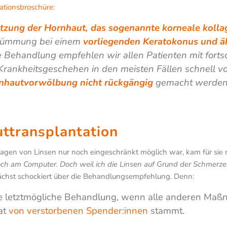
mationsbroschüre
:
zung der Hornhaut, das sogenannte korneale kolla
krümmung bei einem
vorliegenden Keratokonus und äh
e Behandlung empfehlen wir allen Patienten mit fort
Krankheitsgeschehen in den meisten Fällen schnell vo
rnhautvorwölbung nicht rückgängig
gemacht werden 
ttransplantation
ragen von Linsen nur noch eingeschränkt möglich war, kam für sie 
ch am Computer. Doch weil ich die Linsen auf Grund der Schmerze
nächst schockiert über die Behandlungsempfehlung. Denn:
ie letztmögliche Behandlung, wenn alle anderen Maß
at
von verstorbenen Spender:innen
stammt.