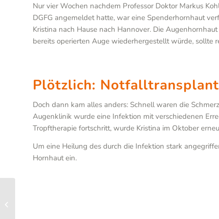
Nur vier Wochen nachdem Professor Doktor Markus Kohlha
DGFG angemeldet hatte, war eine Spenderhornhaut verfü
Kristina nach Hause nach Hannover. Die Augenhornhaut de
bereits operierten Auge wiederhergestellt würde, sollte 
Plötzlich: Notfalltransplan
Doch dann kam alles anders: Schnell waren die Schmerze
Augenklinik wurde eine Infektion mit verschiedenen Erreg
Tropftherapie fortschritt, wurde Kristina im Oktober er
Um eine Heilung des durch die Infektion stark angegriff
Hornhaut ein.
Positivtrend in der
Gewebespende am
Helios Klinikum