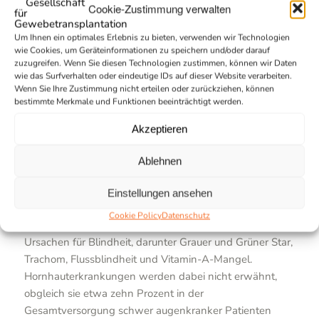
stoffliches, farbenfrohes Design das Wiederbegegnen
Cookie-Zustimmung verwalten
und Erkennen geliebter Menschen zeigt. In einem Textil-
Um Ihnen ein optimales Erlebnis zu bieten, verwenden wir Technologien
und Seide-Design wird das Kunstwerk vom Förderkreis
wie Cookies, um Geräteinformationen zu speichern und/oder darauf
als Dauerleihgabe an der Universitätsaugenklinik Halle
zuzugreifen. Wenn Sie diesen Technologien zustimmen, können wir Daten
ausgestellt.
wie das Surfverhalten oder eindeutige IDs auf dieser Website verarbeiten.
Wenn Sie Ihre Zustimmung nicht erteilen oder zurückziehen, können
bestimmte Merkmale und Funktionen beeinträchtigt werden.
Aufklärungsbedarf weltweit
Akzeptieren
In einer Präsentation von Prof. Wilhelm zum Aufbau und
der Entwicklung der Hornhautbanken in den neuen
Ablehnen
Bundesländern wurde auch der Handlungsbedarf in der
Aufklärungsarbeit zur Augenhornhauttransplantation im
Einstellungen ansehen
Kampf gegen die Blindheit deutlich. Die
Cookie Policy
Datenschutz
Weltgesundheitsorganisation erfasst jedes Jahr die
Ursachen für Blindheit, darunter Grauer und Grüner Star,
Trachom, Flussblindheit und Vitamin-A-Mangel.
Hornhauterkrankungen werden dabei nicht erwähnt,
obgleich sie etwa zehn Prozent in der
Gesamtversorgung schwer augenkranker Patienten