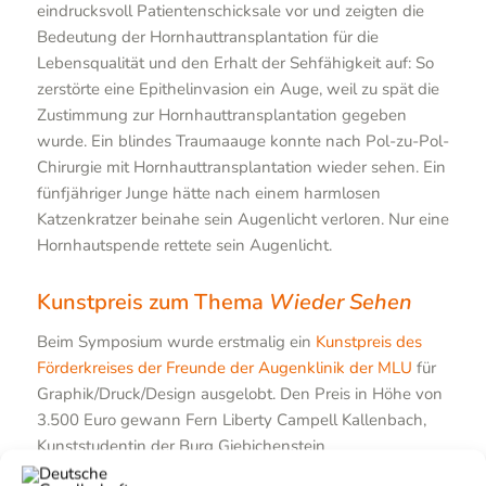
eindrucksvoll Patientenschicksale vor und zeigten die
Bedeutung der Hornhauttransplantation für die
Lebensqualität und den Erhalt der Sehfähigkeit auf: So
zerstörte eine Epithelinvasion ein Auge, weil zu spät die
Zustimmung zur Hornhauttransplantation gegeben
wurde. Ein blindes Traumaauge konnte nach Pol-zu-Pol-
Chirurgie mit Hornhauttransplantation wieder sehen. Ein
fünfjähriger Junge hätte nach einem harmlosen
Katzenkratzer beinahe sein Augenlicht verloren. Nur eine
Hornhautspende rettete sein Augenlicht.
Kunstpreis zum Thema
Wieder Sehen
Beim Symposium wurde erstmalig ein
Kunstpreis des
Förderkreises der Freunde der Augenklinik der MLU
für
Graphik/Druck/Design ausgelobt. Den Preis in Höhe von
3.500 Euro gewann Fern Liberty Campell Kallenbach,
Kunststudentin der Burg Giebichenstein
Kunsthochschule Halle, die auf einem Kilt über