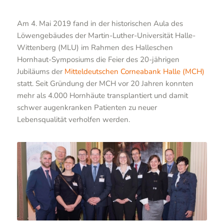
Am 4. Mai 2019 fand in der historischen Aula des
Löwengebäudes der Martin-Luther-Universität Halle-
Wittenberg (MLU) im Rahmen des Halleschen
Hornhaut-Symposiums die Feier des 20-jährigen
Jubiläums der
Mitteldeutschen Corneabank Halle (MCH)
statt. Seit Gründung der MCH vor 20 Jahren konnten
mehr als 4.000 Hornhäute transplantiert und damit
schwer augenkranken Patienten zu neuer
Lebensqualität verholfen werden.
Quelle: Fotostelle UKH
Vortragende beim Symposium v.l.n.r.: Sebastian
Bäurle, Prof. Dr. Hans-Gert Struck ML, Dipl.-Biol.
Diana Wille, Dr. Erik Chankiewitz, Prof. Dr. Arne
Viestenz, Martin Börgel, Dr. Anja Viestenz, Prof. Dr.
Thomas Hammer, Dr. Andrea Huth, Dr. Jens Heichel,
Prof. Dr. Jutta Herde