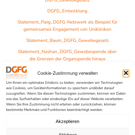
DGFG_Entwicklung
Statement_Fleig_DGFG-Netzwerk als Beispiel für
gemeinsames Engagement von Unikliniken
Statement_Baum_DGFG_Gewebegesetz
Statement_Nashan_DGFG_Gewebespende über
die Grenzen der Organspende hinaus
Statement_Börgel_DGFG_Gewebespende ein
Cookie-Zustimmung verwalten
Erfolgsmodell
Um Ihnen ein optimales Erlebnis zu bieten, verwenden wir Technologien
wie Cookies, um Geräteinformationen zu speichern und/oder darauf
zuzugreifen. Wenn Sie diesen Technologien zustimmen, können wir Daten
wie das Surfverhalten oder eindeutige IDs auf dieser Website verarbeiten.
Der Erfolg der DGFG in den vergangenen zehn Jahren
Wenn Sie Ihre Zustimmung nicht erteilen oder zurückziehen, können
beruhe u.a. auf einem hervorragenden System von
bestimmte Merkmale und Funktionen beeinträchtigt werden.
Verstorbenenmeldungen der kooperierenden
Akzeptieren
Krankenhäuser und einem Screening jeder dieser
Meldungen. Ein System, dass eine fast lückenlose
Ablehnen