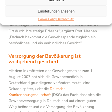
Identifikation potenzieller Spender ermöglicht.
Mitarbeiter der DGFG kümmern sich um den gesamten
Einstellungen ansehen
Prozess der Gewebespende und entlasten die
Klinikärzte. „Wichtig ist der Aufbau persönlicher
Cookie Policy
Datenschutz
Beziehungen der DGFG-Mitarbeiter zu den Ärzten vor
Ort durch ihre stetige Präsenz“, ergänzt Prof. Nashan.
„Dadurch bekommt die Gewebespende zugleich ein
persönliches und ein verbindliches Gesicht.“
Versorgung der Bevölkerung ist
weitgehend gesichert
Mit dem Inkrafttreten des Gewebegesetzes zum 1.
August 2007 hat sich die Gewebemedizin in
Deutschland grundlegend verändert. Heute, eine
Dekade später, zieht die
Deutsche
Krankenhausgesellschaft
(DKG) das Fazit, dass sich die
Gewebeversorgung in Deutschland auf einem guten
Weg befindet und die Versorgung der Bevölkerung