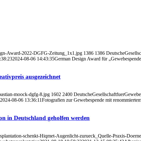
esign-Award-2022-DGFG-Zeitung_1x1.jpg
1386
1386
DeutscheGesellsc
:38:23
2024-08-06 14:43:35
German Design Award für „Gewebespende
tivpreis ausgezeichnet
bastian-moock-dgfg-8.jpg
1602
2400
DeutscheGesellschaftfuerGewebet
2024-08-06 13:36:11
Fotografien zur Gewebespende mit renommiertem 
on in Deutschland geholfen werden
splantation-schenkt-Hiqmet-Augenlicht-zurueck_Quelle-Praxis-Doerne