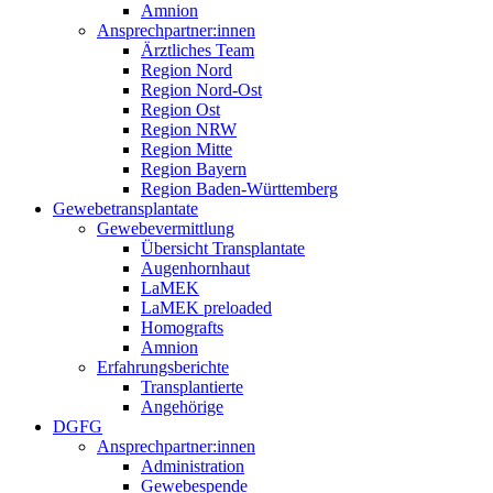
Amnion
Ansprechpartner:innen
Ärztliches Team
Region Nord
Region Nord-Ost
Region Ost
Region NRW
Region Mitte
Region Bayern
Region Baden-Württemberg
Gewebetransplantate
Gewebevermittlung
Übersicht Transplantate
Augenhornhaut
LaMEK
LaMEK preloaded
Homografts
Amnion
Erfahrungsberichte
Transplantierte
Angehörige
DGFG
Ansprechpartner:innen
Administration
Gewebespende