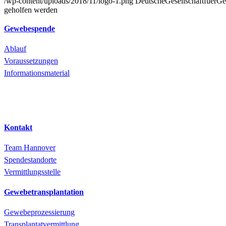
/wp-content/uploads/2018/11/logo-1.png
DeutscheGesellschaftfuerGe
geholfen werden
Gewebespende
Ablauf
Voraussetzungen
Informationsmaterial
Kontakt
Team Hannover
Spendestandorte
Vermittlungsstelle
Gewebetransplantation
Gewebeprozessierung
Transplantatvermittlung