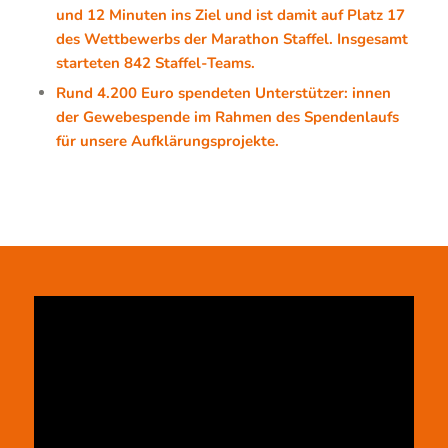
und 12 Minuten ins Ziel und ist damit auf Platz 17
des Wettbewerbs der Marathon Staffel. Insgesamt
starteten 842 Staffel-Teams.
Rund 4.200 Euro spendeten Unterstützer: innen
der Gewebespende im Rahmen des Spendenlaufs
für unsere Aufklärungsprojekte.