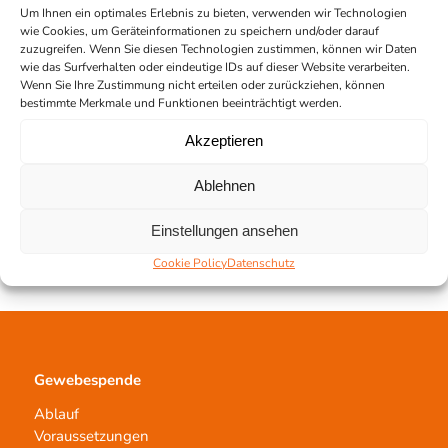
München
Um Ihnen ein optimales Erlebnis zu bieten, verwenden wir Technologien
wie Cookies, um Geräteinformationen zu speichern und/oder darauf
Interview zum Kooperationsstart mit der
zuzugreifen. Wenn Sie diesen Technologien zustimmen, können wir Daten
Augenklinik des LMU Klinikums in der
wie das Surfverhalten oder eindeutige IDs auf dieser Website verarbeiten.
Wenn Sie Ihre Zustimmung nicht erteilen oder zurückziehen, können
Gewebespende und Hornhautaufbereitung
bestimmte Merkmale und Funktionen beeinträchtigt werden.
15. August 2019
…
Akzeptieren
Portrait: Gewebespendekoordinatorin Stefanie
Ablehnen
Eberhard in München
15. August 2019
Einstellungen ansehen
Cookie Policy
Datenschutz
Gewebespende
Ablauf
Voraussetzungen