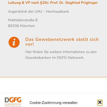
Leitung & VP nach §20c: Prof. Dr. Siegfried Priglinger
Augenklinik der LMU – Hornhautbank
Mathildenstraße 8
80336 München
Das Gewebenetzwerk stellt sich
vor!
Hier finden Sie weitere Informationen zu den
Gewebebanken im DGFG-Netzwerk.
Cookie-Zustimmung verwalten
Beiträge zur Hornhautbank der LMU