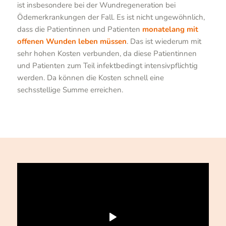
ist insbesondere bei der Wundregeneration bei
Ödemerkrankungen der Fall. Es ist nicht ungewöhnlich,
dass die Patientinnen und Patienten
monatelang mit
offenen Wunden leben müssen
. Das ist wiederum mit
sehr hohen Kosten verbunden, da diese Patientinnen
und Patienten zum Teil infektbedingt intensivpflichtig
werden. Da können die Kosten schnell eine
sechsstellige Summe erreichen.