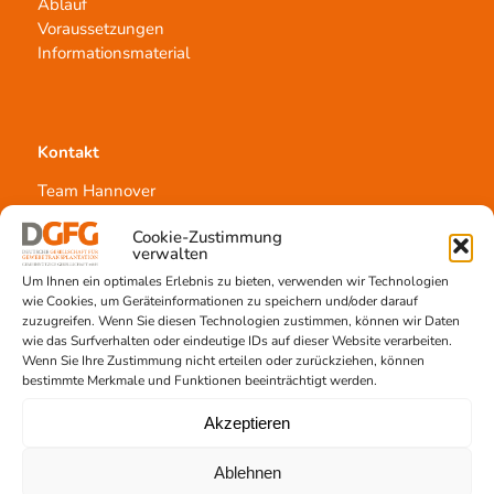
Ablauf
Voraussetzungen
Informationsmaterial
Kontakt
Team Hannover
Spendestandorte
Cookie-Zustimmung
Vermittlungsstelle
verwalten
Um Ihnen ein optimales Erlebnis zu bieten, verwenden wir Technologien
wie Cookies, um Geräteinformationen zu speichern und/oder darauf
zuzugreifen. Wenn Sie diesen Technologien zustimmen, können wir Daten
wie das Surfverhalten oder eindeutige IDs auf dieser Website verarbeiten.
Wenn Sie Ihre Zustimmung nicht erteilen oder zurückziehen, können
Gewebetransplantation
bestimmte Merkmale und Funktionen beeinträchtigt werden.
Gewebeprozessierung
Akzeptieren
Transplantatvermittlung
Transplantat bestellen
Ablehnen