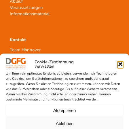
Ablauf
Voraussetzungen
Informationsmaterial
Kontakt
Team Hannover
Spendestandorte
Cookie-Zustimmung
Vermittlungsstelle
verwalten
Um Ihnen ein optimales Erlebnis zu bieten, verwenden wir Technologien
wie Cookies, um Geräteinformationen zu speichern und/oder darauf
zuzugreifen. Wenn Sie diesen Technologien zustimmen, können wir Daten
wie das Surfverhalten oder eindeutige IDs auf dieser Website verarbeiten.
Wenn Sie Ihre Zustimmung nicht erteilen oder zurückziehen, können
Gewebetransplantation
bestimmte Merkmale und Funktionen beeinträchtigt werden.
Gewebeprozessierung
Akzeptieren
Transplantatvermittlung
Transplantat bestellen
Ablehnen