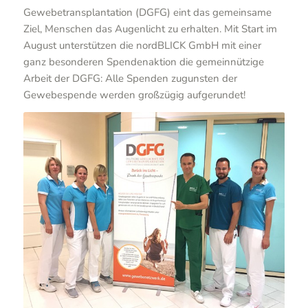
Gewebetransplantation (DGFG) eint das gemeinsame
Ziel, Menschen das Augenlicht zu erhalten. Mit Start im
August unterstützen die nordBLICK GmbH mit einer
ganz besonderen Spendenaktion die gemeinnützige
Arbeit der DGFG: Alle Spenden zugunsten der
Gewebespende werden großzügig aufgerundet!
Dr. med. Detlef Holland (3. von
rechts), ärztlicher Leiter der
nordBLICK Augenklinik Bellevue,
und das Sprechstundenteam
unterstützen die Spendenaktion
„Zurück ins Licht“