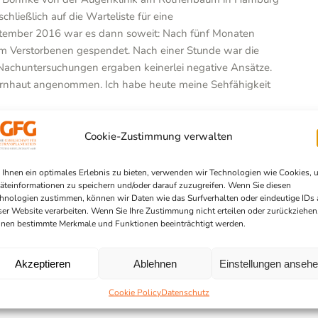
ließlich auf die Warteliste für eine
tember 2016 war es dann soweit: Nach fünf Monaten
nem Verstorbenen gespendet. Nach einer Stunde war die
r Nachuntersuchungen ergaben keinerlei negative Ansätze.
rhornhaut angenommen. Ich habe heute meine Sehfähigkeit
 kein dichter Schleier mehr. Meine
Cookie-Zustimmung verwalten
ornhauttransplantation war für mich wie ein
Ihnen ein optimales Erlebnis zu bieten, verwenden wir Technologien wie Cookies, 
äteinformationen zu speichern und/oder darauf zuzugreifen. Wenn Sie diesen
hnologien zustimmen, können wir Daten wie das Surfverhalten oder eindeutige IDs 
 vier Monate gehe ich nun zur Kontrolle – mit klarem
ser Website verarbeiten. Wenn Sie Ihre Zustimmung nicht erteilen oder zurückziehen
ier allmählich wieder stärker. Anfang Juli 2017 bekam ich
nen bestimmte Merkmale und Funktionen beeinträchtigt werden.
rt. Und das war erneut nur möglich, weil sich ein Mensch
hieden hat. Eine selbstlose Entscheidung für den Spender –
Akzeptieren
Ablehnen
Einstellungen anseh
nd habe meine Selbstständigkeit zurückerlangt. Ich kann
in Garten: Den kann ich heute wieder in vollen Zügen
Cookie Policy
Datenschutz
Farben, Konturen und Kontraste verblassen, ist das nicht