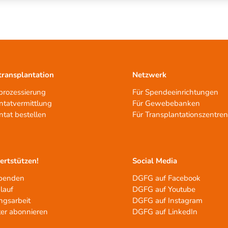
ransplantation
Netzwerk
rozessierung
Für Spendeeinrichtungen
ntatvermittlung
Für Gewebebanken
ntat bestellen
Für Transplantationszentre
tertstützen!
Social Media
spenden
DGFG auf Facebook
lauf
DGFG auf Youtube
ngsarbeit
DGFG auf Instagram
er abonnieren
DGFG auf LinkedIn