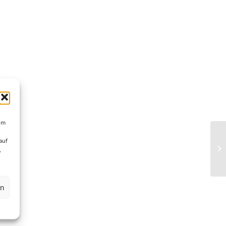
um
auf
,
en