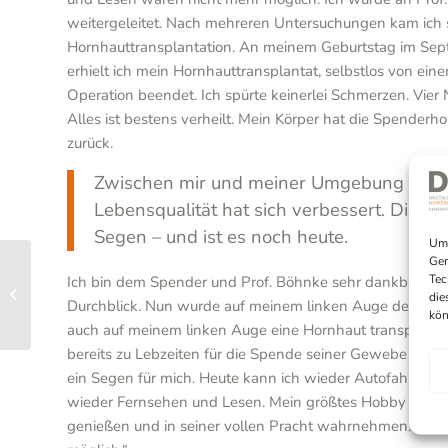
weitergeleitet. Nach mehreren Untersuchungen kam ich sch
Hornhauttransplantation. An meinem Geburtstag im Sep
erhielt ich mein Hornhauttransplantat, selbstlos von ei
Operation beendet. Ich spürte keinerlei Schmerzen. Vie
Alles ist bestens verheilt. Mein Körper hat die Spende
zurück.
Zwischen mir und meiner Umgebung ist nun
Lebensqualität hat sich verbessert. Die H
Segen – und ist es noch heute.
Um 
Ger
Patientengeschichte:
Tec
Ich bin dem Spender und Prof. Böhnke sehr dankbar. Alle
Horst Schulz erzählt
die
Durchblick. Nun wurde auf meinem linken Auge der Schle
von seinen Erfahrungen
kön
auch auf meinem linken Auge eine Hornhaut transplantie
bereits zu Lebzeiten für die Spende seiner Gewebe entsc
ein Segen für mich. Heute kann ich wieder Autofahren u
wieder Fernsehen und Lesen. Mein größtes Hobby ist me
genießen und in seiner vollen Pracht wahrnehmen. Wenn 