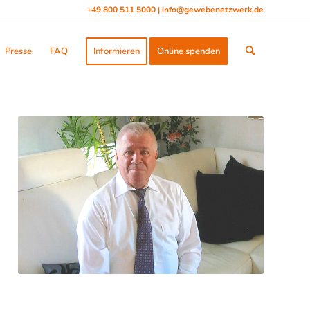
+49 800 511 5000
info@gewebenetzwerk.de
|
Presse
FAQ
Informieren
Online spenden
Augenhornhautempfänger Jürgen Baldowski
sieht die Welt wieder farb- und facettenreich.