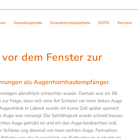
ews
Gewebespende
Gewebetransplantate
DGFG
Karriere
 vor dem Fenster zur
fahrungen als Augenhornhautempfänger.
vermögen allmählich schlechter wurde. Damals war ich 66
e zur Folge, dass sich eine Art Schleier vor mein linkes Auge
genklinik in Lübeck wurde ich kurze Zeit später operiert
s Auge war versorgt. Die Sehfähigkeit wurde schnell besser.
htes Auge getrübt ist und ich das Auge beobachten soll.
 Schleier zog diesmal vor mein rechtes Auge. Fernsehen
f. Böhnke von der Augenklinik am Rothenbaum in Hamburg