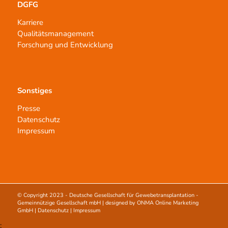
DGFG
Karriere
Qualitätsmanagement
Forschung und Entwicklung
Sonstiges
Presse
Datenschutz
Impressum
© Copyright 2023 -
Deutsche Gesellschaft für Gewebetransplantation -
Gemeinnützige Gesellschaft mbH
| designed by
ONMA Online Marketing
GmbH
|
Datenschutz
|
Impressum
;