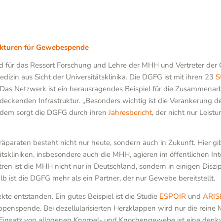
rukturen für Gewebespende
ed für das Ressort Forschung und Lehre der MHH und Vertreter der 
in aus Sicht der Universitätsklinika. Die DGFG ist mit ihren 23
S
as Netzwerk ist ein herausragendes Beispiel für die Zusammena
ndeckenden Infrastruktur. „Besonders wichtig ist die Verankerun
Zudem sorgt die DGFG durch ihren
Jahresbericht
, der nicht nur Leis
araten besteht nicht nur heute, sondern auch in Zukunft. Hier gi
ätskliniken, insbesondere auch die MHH, agieren im öffentlichen 
tren ist die MHH nicht nur in Deutschland, sondern in einigen Diszi
b ist die DGFG mehr als ein Partner, der nur Gewebe bereitstellt.
e entstanden. Ein gutes Beispiel ist die Studie
ESPOIR
und
ARIS
ppenspende. Bei dezellularisierten Herzklappen wird nur die reine M
insatz von allogenen Knorpel- und Knochengewebe ist eine denkwü