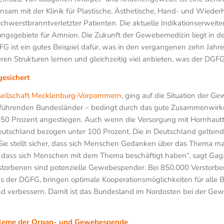
am mit der Klinik für Plastische, Ästhetische, Hand- und Wiederh
schwerstbranntverletzter Patienten. Die aktuelle Indikationserw
ngsgebiete für Amnion. Die Zukunft der Gewebemedizin liegt in d
 DGFG ist ein gutes Beispiel dafür, was in den vergangenen zehn 
ren Strukturen lernen und gleichzeitig viel anbieten, was der DGFG 
esichert
ellschaft Mecklenburg-Vorpommern
, ging auf die Situation der 
führenden Bundesländer – bedingt durch das gute Zusammenwirken
 50 Prozent angestiegen. Auch wenn die Versorgung mit Hornhauttran
tschland bezogen unter 100 Prozent. Die in Deutschland geltend
 Sie stellt sicher, dass sich Menschen Gedanken über das Thema m
heit, dass sich Menschen mit dem Thema beschäftigt haben“, sagt Ga
rstorbenen sind potenzielle Gewebespender. Bei 850.000 Verstorbene
s der DGFG, bringen optimale Kooperationsmöglichkeiten für alle 
d verbessern. Damit ist das Bundesland im Nordosten bei der Gew
robleme der Organ- und Gewebespende