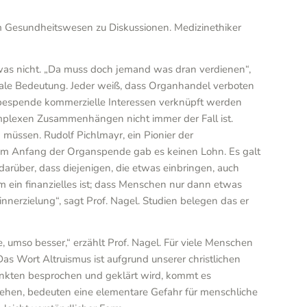
m Gesundheitswesen zu Diskussionen. Medizinethiker
etwas nicht. „Da muss doch jemand was dran verdienen“,
trale Bedeutung. Jeder weiß, dass Organhandel verboten
webespende kommerzielle Interessen verknüpft werden
omplexen Zusammenhängen nicht immer der Fall ist.
 müssen. Rudolf Pichlmayr, ein Pionier der
 Am Anfang der Organspende gab es keinen Lohn. Es galt
arüber, dass diejenigen, die etwas einbringen, auch
m ein finanzielles ist; dass Menschen nur dann etwas
nerzielung“, sagt Prof. Nagel. Studien belegen das er
mso besser,“ erzählt Prof. Nagel. Für viele Menschen
Das Wort Altruismus ist aufgrund unserer christlichen
punkten besprochen und geklärt wird, kommt es
tehen, bedeuten eine elementare Gefahr für menschliche