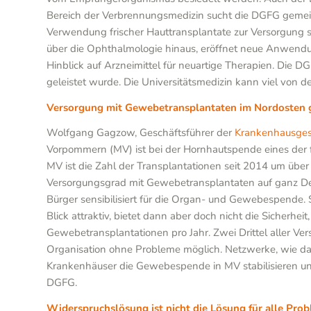
Bereich der Verbrennungsmedizin sucht die DGFG gemeins
Verwendung frischer Hauttransplantate zur Versorgung 
über die Ophthalmologie hinaus, eröffnet neue Anwendu
Hinblick auf Arzneimittel für neuartige Therapien. Die
geleistet wurde. Die Universitätsmedizin kann viel von de
Versorgung mit Gewebetransplantaten im Nordosten g
Wolfgang Gagzow, Geschäftsführer der
Krankenhausges
Vorpommern (MV) ist bei der Hornhautspende eines der 
MV ist die Zahl der Transplantationen seit 2014 um über
Versorgungsgrad mit Gewebetransplantaten auf ganz Deu
Bürger sensibilisiert für die Organ- und Gewebespende.
Blick attraktiv, bietet dann aber doch nicht die Sicher
Gewebetransplantationen pro Jahr. Zwei Drittel aller Ve
Organisation ohne Probleme möglich. Netzwerke, wie da
Krankenhäuser die Gewebespende in MV stabilisieren un
DGFG.
Widerspruchslösung ist nicht die Lösung für alle P