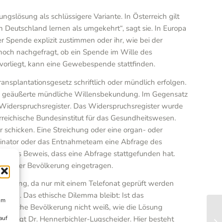
gslösung als schlüssigere Variante. In Österreich gilt
Deutschland lernen als umgekehrt“, sagt sie. In Europa
Spende explizit zustimmen oder ihr, wie bei der
och nachgefragt, ob ein Spende im Wille des
vorliegt, kann eine Gewebespende stattfinden.
splantationsgesetz schriftlich oder mündlich erfolgen.
gen geäußerte mündliche Willensbekundung. Im Gegensatz
 Widerspruchsregister. Das Widerspruchsregister wurde
rreichische Bundesinstitut für das Gesundheitswesen.
r schicken. Eine Streichung oder eine organ- oder
rdinator oder das Entnahmeteam eine Abfrage des
ilt als Beweis, dass eine Abfrage stattgefunden hat.
zent der Bevölkerung eingetragen.
t gering, da nur mit einem Telefonat geprüft werden
hmen. Das ethische Dilemma bleibt: Ist das
um
eichische Bevölkerung nicht weiß, wie die Lösung
auf
ss“, sagt Dr. Hennerbichler-Lugscheider. Hier besteht