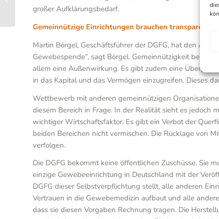
die
großer Aufklärungsbedarf.
ihren Erfahrungen
kön
Gemeinnützige Einrichtungen brauchen transparente 
Martin Börgel, Geschäftsführer der DGFG, hat den Aspek
Gewebespende“, sagt Börgel. Gemeinnützigkeit bedeutet 
allem eine Außenwirkung. Es gibt zudem eine Überprüfun
in das Kapital und das Vermögen einzugreifen. Dieses 
Wettbewerb mit anderen gemeinnützigen Organisationen ist
diesem Bereich in Frage. In der Realität sieht es jedoch
wichtiger Wirtschaftsfaktor. Es gibt ein Verbot der Qu
beiden Bereichen nicht vermischen. Die Rücklage von Mi
verfolgen.
Die DGFG bekommt keine öffentlichen Zuschüsse. Sie muss
einzige Gewebeeinrichtung in Deutschland mit der Veröffe
DGFG dieser Selbstverpflichtung stellt, alle anderen Einr
Vertrauen in die Gewebemedizin aufbaut und alle anderen
dass sie diesen Vorgaben Rechnung tragen. Die Herstell