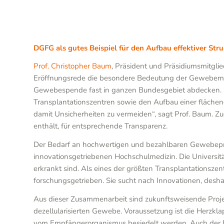
DGFG als gutes Beispiel für den Aufbau effektiver St
Prof. Christopher Baum
, Präsident und Präsidiumsmitgli
Eröffnungsrede die besondere Bedeutung der Gewebemediz
Gewebespende fast in ganzen Bundesgebiet abdecken. D
Transplantationszentren sowie den Aufbau einer fläche
damit Unsicherheiten zu vermeiden“, sagt Prof. Baum. 
enthält, für entsprechende Transparenz.
Der Bedarf an hochwertigen und bezahlbaren Gewebepräp
innovationsgetriebenen Hochschulmedizin. Die Universit
erkrankt sind. Als eines der größten Transplantationszen
forschungsgetrieben. Sie sucht nach Innovationen, deshal
Aus dieser Zusammenarbeit sind zukunftsweisende Projekt
dezellularisierten Gewebe. Voraussetzung ist die Herzkla
vom Empfängerorganismus besiedelt werden. Auch der E