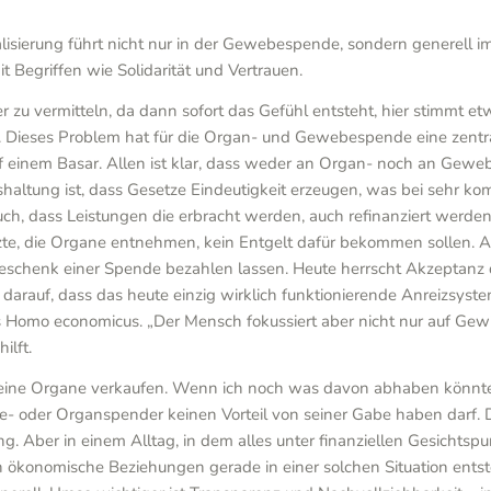
sierung führt nicht nur in der Gewebespende, sondern generell i
Begriffen wie Solidarität und Vertrauen.
r zu vermitteln, da dann sofort das Gefühl entsteht, hier stimmt 
rung. Dieses Problem hat für die Organ- und Gewebespende eine zen
uf einem Basar. Allen ist klar, dass weder an Organ- noch an Ge
haltung ist, dass Gesetze Eindeutigkeit erzeugen, was bei sehr k
uch, dass Leistungen die erbracht werden, auch refinanziert werden
zte, die Organe entnehmen, kein Entgelt dafür bekommen sollen.
Geschenk einer Spende bezahlen lassen. Heute herrscht Akzeptanz d
darauf, dass das heute einzig wirklich funktionierende Anreizsyste
s Homo economicus. „Der Mensch fokussiert aber nicht nur auf Gewin
ilft.
ine Organe verkaufen. Wenn ich noch was davon abhaben könnte, u
ebe- oder Organspender keinen Vorteil von seiner Gabe haben darf. 
g. Aber in einem Alltag, in dem alles unter finanziellen Gesichts
ch ökonomische Beziehungen gerade in einer solchen Situation ents