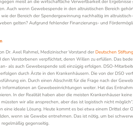
gegen meist an die wirtschaftliche Verwertbarkeit der Ergebnisse
n. Auch wenn Gewebespende in den altruistischen Bereich gehört,
st, wie der Bereich der Spendergewinnung nachhaltig im altruistis
Geweben gelten? Aufgrund fehlender Finanzierungs- und Fördermög
en
 Dr. Axel Rahmel, Medizinischer Vorstand der
Deutschen Stiftun
d den Verstorbenen verpflichtet, deren Willen zu erfüllen. Das b
gan- als auch Gewebespende soll einzügig erfolgen. DSO-Mitarbeite
e erfolgen durch Ärzte in den Krankenhäusern. Die von der DSO ve
chsführung ein. Durch einen Abschnitt für die Frage nach der Gew
e Informationen an Gewebeeinrichtungen weiter. Hat das Entnahm
ren. In der Realität haben aber die meisten Krankenhäuser keine
müssten wir alle ansprechen, aber das ist logistisch nicht möglich“
 eine ideale Lösung. Heute kommt es bei etwa einem Drittel der
en, wenn sie Gewebe entnehmen. Das ist nötig, um bei schwerwi
 regelmäßig gegenseitig.