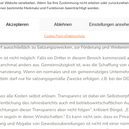
ser Website verarbeiten. Wenn Sie Ihre Zustimmung nicht erteilen oder zurückziehen
nen bestimmte Merkmale und Funktionen beeinträchtigt werden.
Strukturen
Akzeptieren
Ablehnen
Einstellungen anseh
t der Finanzierung der Gewebemedizin beleuchtet. „Die DGFG steht 
in erster Linie Befreiung von der Gewerbe- und Körperschaftssteu
Cookie Policy
Datenschutz
g der Geschäftsführung mit den Vorschriften des Gemeinnützigkeit
darf ausschließlich zu Satzungszwecken, zur Förderung und Weite
 nicht möglich. Falls ein Dritter in diesem Bereich kommerziell ag
 manchmal anders aus. Gemeinnützigkeit ist, was die Schaffung von 
erfinanzierung. Wenn ein normales und ein gemeinnütziges Unterneh
tteln darf nur für satzungsgemäße Zwecke erfolgen, z.B. bei der D
 alle Kosten selbst erlösen. Transparenz ist dabei ein Selbstver
ntlichung des Jahresberichts auch mit betriebswirtschaftlichen Aus
ichtungen dieser Transparenz aber nicht folgen“, kritisiert Börgel. 
 segeln in deren Windschatten.“ Es kann nicht sein, dass es Priva
ung und Abgabe von Gewebezubereitungen ist nicht mit einer norma