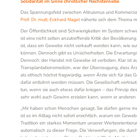
Solidarität im Sinne christlicher Nächstenliebe
Das Spannungsfeld zwischen Altruismus und Kommerziali
Prof. Dr. mult. Eckhard Nagel
näherte sich dem Thema mit 
Der Öffentlichkeit sind Schwierigkeiten im System schwe
ist eine nicht selten anzutreffende Kritik der Bevölke
ist, dass ein Gewebe nicht verkauft werden kann, wie a
können. Dennoch gibt es Unsicherheiten. Die Erwartungs
Dennoch: der Handel mit Gewebe ist verboten. Klar ist a
Transplantationsmedizin, war der Überzeugung, dass Är
als ethisch höchst fragwürdig, wenn Ärzte sich für das 
dafür entlohnt werden müssen. Die Gesellschaft vertraut 
tun, wenn sie auch etwas dafür kriegen – das Prinzip de
sehr wohl auch Gewinn erzielen kann, wenn er anderen h
„Mir haben schon Menschen gesagt, Sie dürfen gerne me
ist es im Alltag nicht sofort ersichtlich, warum ein Gew
Tradition ein starkes Momentum unserer Werteorientierun
automatisch zu dieser Frage. Die Verwerfungen, die dur