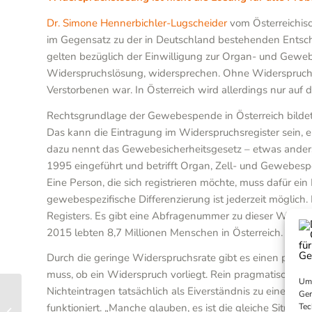
Dr. Simone Hennerbichler-Lugscheider
vom Österreichisc
im Gegensatz zu der in Deutschland bestehenden Entsche
gelten bezüglich der Einwilligung zur Organ- und Geweb
Widerspruchslösung, widersprechen. Ohne Widerspruch g
Verstorbenen war. In Österreich wird allerdings nur au
Rechtsgrundlage der Gewebespende in Österreich bildet 
Das kann die Eintragung im Widerspruchsregister sein,
dazu nennt das Gewebesicherheitsgesetz – etwas anders 
1995 eingeführt und betrifft Organ, Zell- und Gewebespe
Eine Person, die sich registrieren möchte, muss dafür ei
gewebespezifische Differenzierung ist jederzeit möglic
Registers. Es gibt eine Abfragenummer zu dieser Widersp
2015 lebten 8,7 Millionen Menschen in Österreich. Im W
Durch die geringe Widerspruchsrate gibt es einen potenz
muss, ob ein Widerspruch vorliegt. Rein pragmatisch, k
Um 
Nichteintragen tatsächlich als Eiverständnis zu einer G
Ger
Patientengeschichte:
Tec
funktioniert. „Manche glauben, es ist die gleiche Situat
Heidi Lotz erzählt von