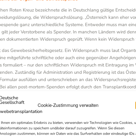
hen Roten Kreuz bezeichnete die in Deutschlang gültige Entscheidun
idungslösung, die Widerspruchslösung. „Österreich kann eher von 
espende ganz unterschiedliche Systeme. Entweder muss man einer 
ilt jeder Verstorbene als Spender. In manchen Ländern wird denn
f den dokumentierten Widerspruch geprüft. Wenn kein Widerspruch 
das Gewebesicherheitsgesetz. Ein Widerspruch muss laut Organtran
 eine mitgeführte schriftliche oder auch eine gegenüber Angehöri
formuliert – nur den schriftlichen Widerspruch mit Eintragung im
nden. Zuständig für Administration und Registrierung ist das Öste
n Formular ausfüllen und unterschrieben an das Widerspruchsregiste
h. Bei allen post-mortem-Spenden erfolgt durch den Transplantkoo
ruchsabfrage. Diese ist in der Spenderakte zu dokumentieren und g
iderspruchsregister sind nur 36.625 Menschen, also etwa 0,42 Pro
Cookie-Zustimmung verwalten
iell großen Spenderpool. Der Zeitaufwand für die Spendenaquise is
önnen Ärzte auf diese Weise die meisten Organe und Gewebe entne
Ihnen ein optimales Erlebnis zu bieten, verwenden wir Technologien wie Cookies, 
ewebespende zu werten? Das Problem besteht darin, dass die österr
äteinformationen zu speichern und/oder darauf zuzugreifen. Wenn Sie diesen
hnologien zustimmen, können wir Daten wie das Surfverhalten oder eindeutige IDs 
ion wie in Deutschland, wo eine eindeutige Zustimmung vorliegen mu