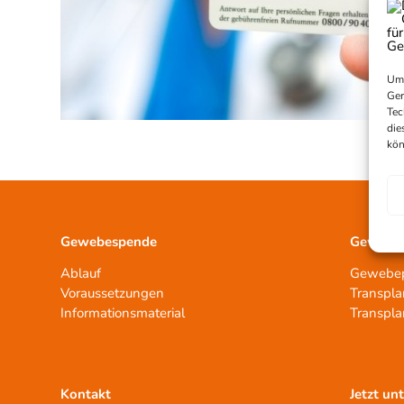
Um 
Ger
Tec
die
kön
Gewebespende
Gewebet
Ablauf
Gewebep
Voraussetzungen
Transpla
Informationsmaterial
Transpla
Kontakt
Jetzt un