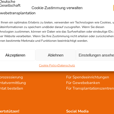
Cookie-Zustimmung verwalten
Ihnen ein optimales Erlebnis zu bieten, verwenden wir Technologien wie Cookies, 
äteinformationen zu speichern und/oder darauf zuzugreifen. Wenn Sie diesen
hnologien zustimmen, können wir Daten wie das Surfverhalten oder eindeutige IDs 
ser Website verarbeiten. Wenn Sie Ihre Zustimmung nicht erteilen oder zurückziehen
nen bestimmte Merkmale und Funktionen beeinträchtigt werden.
Akzeptieren
Ablehnen
Einstellungen anseh
Cookie Policy
Datenschutz
ransplantation
Netzwerk
rozessierung
Für Spendeeinrichtungen
ntatvermittlung
Für Gewebebanken
ntat bestellen
Für Transplantationszentre
tertstützen!
Social Media