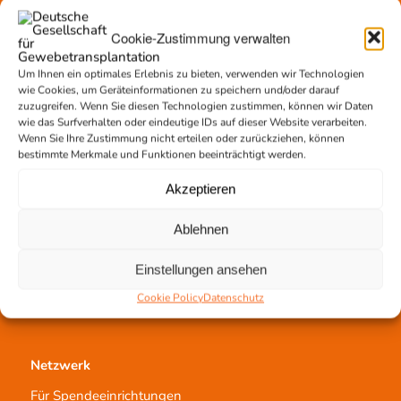
Gewebeprozessierung
Transplantatvermittlung
Cookie-Zustimmung verwalten
Transplantat bestellen
Um Ihnen ein optimales Erlebnis zu bieten, verwenden wir Technologien
wie Cookies, um Geräteinformationen zu speichern und/oder darauf
zuzugreifen. Wenn Sie diesen Technologien zustimmen, können wir Daten
wie das Surfverhalten oder eindeutige IDs auf dieser Website verarbeiten.
Jetzt untertstützen!
Wenn Sie Ihre Zustimmung nicht erteilen oder zurückziehen, können
bestimmte Merkmale und Funktionen beeinträchtigt werden.
Online spenden
Spendenlauf
Akzeptieren
Aufklärungsarbeit
Newsletter abonnieren
Ablehnen
Einstellungen ansehen
Cookie Policy
Datenschutz
Netzwerk
Für Spendeeinrichtungen