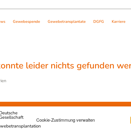
ews
Gewebespende
Gewebetransplantate
DGFG
Karriere
konnte leider nichts gefunden we
rien
Cookie-Zustimmung verwalten
ransplantation
Netzwerk