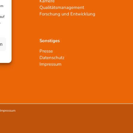
Karriere
um
Qualitätsmanagement
n
Forschung und Entwicklung
auf
,
Sonstiges
en
Presse
Datenschutz
Impressum
Impressum