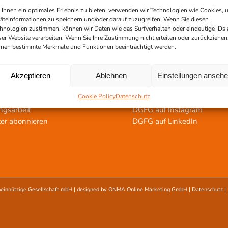
rozessierung
Für Spendeeinrichtungen
Ihnen ein optimales Erlebnis zu bieten, verwenden wir Technologien wie Cookies, 
ntatvermittlung
Für Gewebebanken
äteinformationen zu speichern und/oder darauf zuzugreifen. Wenn Sie diesen
ntat bestellen
Für Transplantationszentre
hnologien zustimmen, können wir Daten wie das Surfverhalten oder eindeutige IDs 
ser Website verarbeiten. Wenn Sie Ihre Zustimmung nicht erteilen oder zurückziehen
nen bestimmte Merkmale und Funktionen beeinträchtigt werden.
tertstützen!
Social Media
Akzeptieren
Ablehnen
Einstellungen anseh
spenden
DGFG auf Facebook
Cookie Policy
Datenschutz
lauf
DGFG auf Youtube
ngsarbeit
DGFG auf Instagram
er abonnieren
DGFG auf LinkedIn
einnützige Gesellschaft mbH
| designed by
ONMA Online Marketing GmbH
|
Datenschutz
|