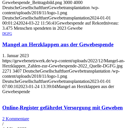
Gewebespende_Beitragsbild.png
3000
4000
DeutscheGesellschaftfuerGewebetransplantation
/wp-
content/uploads/2018/11/logo-1.png
DeutscheGesellschaftfuerGewebetransplantation
2024-01-01
00:01:24
2024-03-22 11:56:41
Gewebespende auf Rekordniveau:
3.475 Menschen spendeten in 2023 Gewebe
DGFG
Mangel an Herzklappen aus der Gewebespende
1. Januar 2023
https://gewebenetzwerk.de/wp-content/uploads/2022/12/Mangel-an-
Herzklappen_Zahlen-zur-Gewebespende-2022_Quelle-DGFG.jpg
2271
3407
DeutscheGesellschaftfuerGewebetransplantation
/wp-
content/uploads/2018/11/logo-1.png
DeutscheGesellschaftfuerGewebetransplantation
2023-01-01
07:00:10
2023-01-24 13:39:04
Mangel an Herzklappen aus der
Gewebespende
Online-Register gefährdet Versorgung mit Geweben
2 Kommentare
/