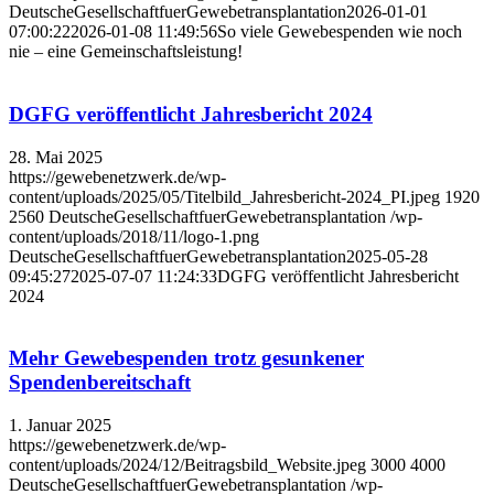
DeutscheGesellschaftfuerGewebetransplantation
2026-01-01
07:00:22
2026-01-08 11:49:56
So viele Gewebespenden wie noch
nie – eine Gemeinschaftsleistung!
DGFG veröffentlicht Jahresbericht 2024
28. Mai 2025
https://gewebenetzwerk.de/wp-
content/uploads/2025/05/Titelbild_Jahresbericht-2024_PI.jpeg
1920
2560
DeutscheGesellschaftfuerGewebetransplantation
/wp-
content/uploads/2018/11/logo-1.png
DeutscheGesellschaftfuerGewebetransplantation
2025-05-28
09:45:27
2025-07-07 11:24:33
DGFG veröffentlicht Jahresbericht
2024
Mehr Gewebespenden trotz gesunkener
Spendenbereitschaft
1. Januar 2025
https://gewebenetzwerk.de/wp-
content/uploads/2024/12/Beitragsbild_Website.jpeg
3000
4000
DeutscheGesellschaftfuerGewebetransplantation
/wp-