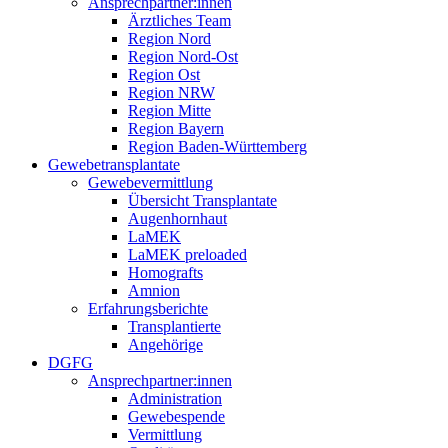
Ansprechpartner:innen
Ärztliches Team
Region Nord
Region Nord-Ost
Region Ost
Region NRW
Region Mitte
Region Bayern
Region Baden-Württemberg
Gewebetransplantate
Gewebevermittlung
Übersicht Transplantate
Augenhornhaut
LaMEK
LaMEK preloaded
Homografts
Amnion
Erfahrungsberichte
Transplantierte
Angehörige
DGFG
Ansprechpartner:innen
Administration
Gewebespende
Vermittlung