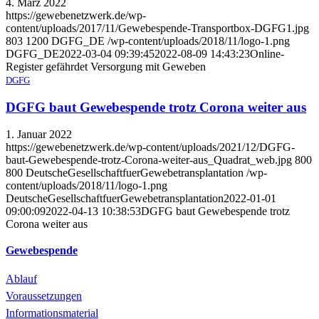
4. März 2022
https://gewebenetzwerk.de/wp-
content/uploads/2017/11/Gewebespende-Transportbox-DGFG1.jpg
803
1200
DGFG_DE
/wp-content/uploads/2018/11/logo-1.png
DGFG_DE
2022-03-04 09:39:45
2022-08-09 14:43:23
Online-
Register gefährdet Versorgung mit Geweben
DGFG
DGFG baut Gewebespende trotz Corona weiter aus
1. Januar 2022
https://gewebenetzwerk.de/wp-content/uploads/2021/12/DGFG-
baut-Gewebespende-trotz-Corona-weiter-aus_Quadrat_web.jpg
800
800
DeutscheGesellschaftfuerGewebetransplantation
/wp-
content/uploads/2018/11/logo-1.png
DeutscheGesellschaftfuerGewebetransplantation
2022-01-01
09:00:09
2022-04-13 10:38:53
DGFG baut Gewebespende trotz
Corona weiter aus
Gewebespende
Ablauf
Voraussetzungen
Informationsmaterial