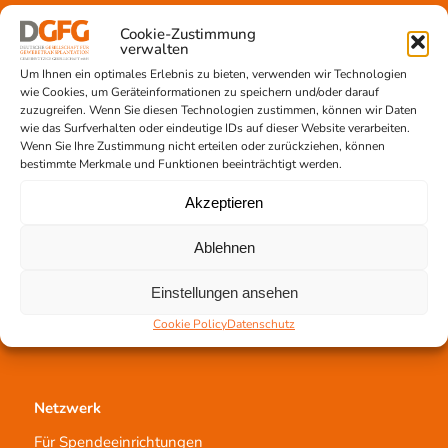
Gewebeprozessierung
Cookie-Zustimmung
Transplantatvermittlung
verwalten
Transplantat bestellen
Um Ihnen ein optimales Erlebnis zu bieten, verwenden wir Technologien
wie Cookies, um Geräteinformationen zu speichern und/oder darauf
zuzugreifen. Wenn Sie diesen Technologien zustimmen, können wir Daten
wie das Surfverhalten oder eindeutige IDs auf dieser Website verarbeiten.
Wenn Sie Ihre Zustimmung nicht erteilen oder zurückziehen, können
Jetzt untertstützen!
bestimmte Merkmale und Funktionen beeinträchtigt werden.
Online spenden
Akzeptieren
Spendenlauf
Aufklärungsarbeit
Ablehnen
Newsletter abonnieren
Einstellungen ansehen
Cookie Policy
Datenschutz
Netzwerk
Für Spendeeinrichtungen