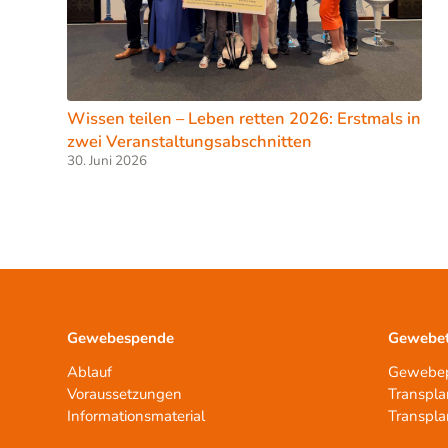
Wissen teilen – Leben retten 2026: Erstmals in
zwei Veranstaltungsabschnitten
30. Juni 2026
Gewebespende
Gewebet
Ablauf
Gewebep
Voraussetzungen
Transpla
Informationsmaterial
Transpla