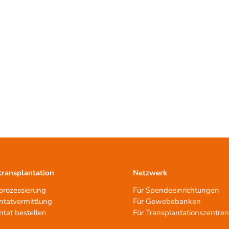
ransplantation
Netzwerk
rozessierung
Für Spendeeinrichtungen
ntatvermittlung
Für Gewebebanken
ntat bestellen
Für Transplantationszentre