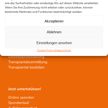
wie das Surfverhalten oder eindeutige IDs auf dieser Website verarbeiten.
Team Hannover
Wenn Sie Ihre Zustimmung nicht erteilen oder zurückziehen, können
Spendestandorte
bestimmte Merkmale und Funktionen beeinträchtigt werden.
Vermittlungsstelle
Akzeptieren
Ablehnen
Einstellungen ansehen
Gewebetransplantation
Cookie Policy
Datenschutz
Gewebeprozessierung
Transplantatvermittlung
Transplantat bestellen
Jetzt untertstützen!
Online spenden
Spendenlauf