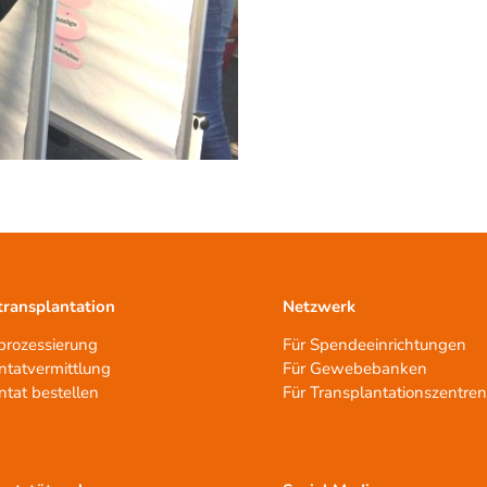
ransplantation
Netzwerk
rozessierung
Für Spendeeinrichtungen
ntatvermittlung
Für Gewebebanken
ntat bestellen
Für Transplantationszentre