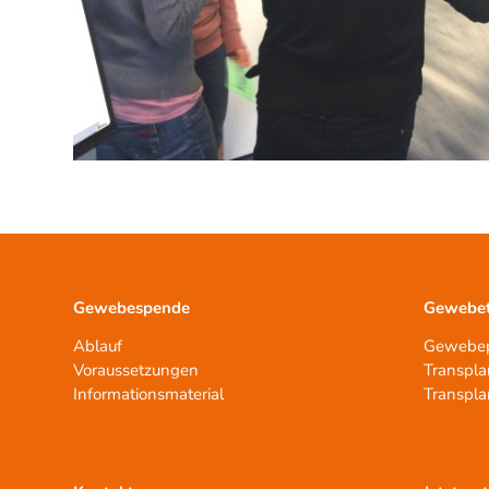
Gewebespende
Gewebet
Ablauf
Gewebep
Voraussetzungen
Transpla
Informationsmaterial
Transpla