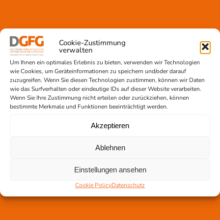
Cookie-Zustimmung
Gewebetransplantation
verwalten
Gewebeprozessierung
Um Ihnen ein optimales Erlebnis zu bieten, verwenden wir Technologien
Transplantatvermittlung
wie Cookies, um Geräteinformationen zu speichern und/oder darauf
zuzugreifen. Wenn Sie diesen Technologien zustimmen, können wir Daten
Transplantat bestellen
wie das Surfverhalten oder eindeutige IDs auf dieser Website verarbeiten.
Wenn Sie Ihre Zustimmung nicht erteilen oder zurückziehen, können
bestimmte Merkmale und Funktionen beeinträchtigt werden.
Akzeptieren
Jetzt untertstützen!
Online spenden
Ablehnen
Spendenlauf
Aufklärungsarbeit
Einstellungen ansehen
Newsletter abonnieren
Cookie Policy
Datenschutz