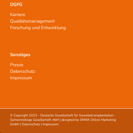
DGFG
Karriere
Qualitätsmanagement
Forschung und Entwicklung
Sonstiges
Presse
Datenschutz
Impressum
© Copyright 2023 -
Deutsche Gesellschaft für Gewebetransplantation -
Gemeinnützige Gesellschaft mbH
| designed by
ONMA Online Marketing
GmbH
|
Datenschutz
|
Impressum