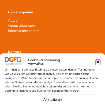
Gewebespende
Ablauf
Voraussetzungen
Informationsmaterial
Kontakt
Team Hannover
Cookie-Zustimmung
verwalten
Spendestandorte
Um Ihnen ein optimales Erlebnis zu bieten, verwenden wir Technologien
Vermittlungsstelle
wie Cookies, um Geräteinformationen zu speichern und/oder darauf
zuzugreifen. Wenn Sie diesen Technologien zustimmen, können wir Daten
wie das Surfverhalten oder eindeutige IDs auf dieser Website verarbeiten.
Wenn Sie Ihre Zustimmung nicht erteilen oder zurückziehen, können
bestimmte Merkmale und Funktionen beeinträchtigt werden.
Akzeptieren
Gewebetransplantation