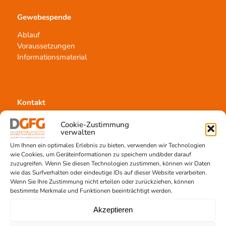
Gewebespende
Ablauf
Voraussetzungen
Informationsmaterial
Kontakt
Team Hannover
Cookie-Zustimmung
Spendestandorte
verwalten
Vermittlungsstelle
Um Ihnen ein optimales Erlebnis zu bieten, verwenden wir Technologien
wie Cookies, um Geräteinformationen zu speichern und/oder darauf
zuzugreifen. Wenn Sie diesen Technologien zustimmen, können wir Daten
wie das Surfverhalten oder eindeutige IDs auf dieser Website verarbeiten.
Wenn Sie Ihre Zustimmung nicht erteilen oder zurückziehen, können
bestimmte Merkmale und Funktionen beeinträchtigt werden.
Gewebetransplantation
Akzeptieren
Gewebeprozessierung