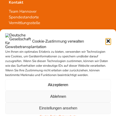
Kontakt
Team Hannover
Spendestandorte
Vermittlungsstelle
Cookie-Zustimmung verwalten
Um Ihnen ein optimales Erlebnis zu bieten, verwenden wir Technologien
Gewebetransplantation
wie Cookies, um Geräteinformationen zu speichern und/oder darauf
zuzugreifen. Wenn Sie diesen Technologien zustimmen, können wir Daten
Gewebeprozessierung
wie das Surfverhalten oder eindeutige IDs auf dieser Website verarbeiten.
Transplantatvermittlung
Wenn Sie Ihre Zustimmung nicht erteilen oder zurückziehen, können
bestimmte Merkmale und Funktionen beeinträchtigt werden.
Transplantat bestellen
Akzeptieren
Ablehnen
Jetzt untertstützen!
Einstellungen ansehen
Online spenden
Spendenlauf