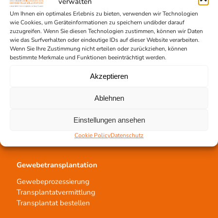
verwalten
Voraussetzungen
Um Ihnen ein optimales Erlebnis zu bieten, verwenden wir Technologien
Informationsmaterial
wie Cookies, um Geräteinformationen zu speichern und/oder darauf
zuzugreifen. Wenn Sie diesen Technologien zustimmen, können wir Daten
wie das Surfverhalten oder eindeutige IDs auf dieser Website verarbeiten.
Wenn Sie Ihre Zustimmung nicht erteilen oder zurückziehen, können
bestimmte Merkmale und Funktionen beeinträchtigt werden.
Kontakt
Akzeptieren
Team Hannover
Spendestandorte
Ablehnen
Vermittlungsstelle
Einstellungen ansehen
Cookie Policy
Datenschutz
Gewebetransplantation
Gewebeprozessierung
Transplantatvermittlung
Transplantat bestellen