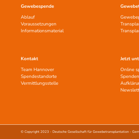
Gewebespende
Gewebet
Ablauf
Gewebep
Voraussetzungen
Transpla
Informationsmaterial
Transpla
Kontakt
Jetzt un
Team Hannover
Online 
Spendestandorte
Spenden
Vermittlungsstelle
Aufkläru
Newslett
© Copyright 2023 -
Deutsche Gesellschaft für Gewebetransplantation - Gem