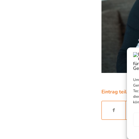
Um 
Ger
Tec
Eintrag teilen
die
kön