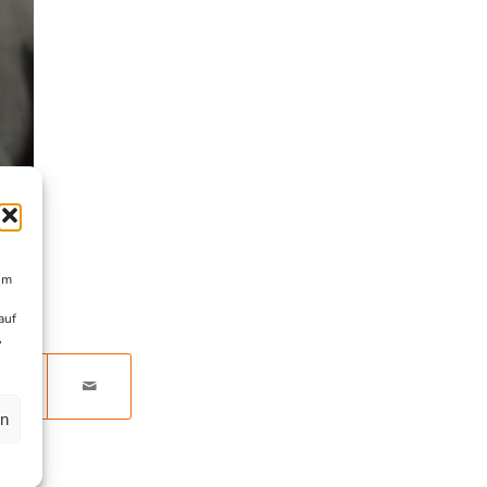
um
auf
,
en