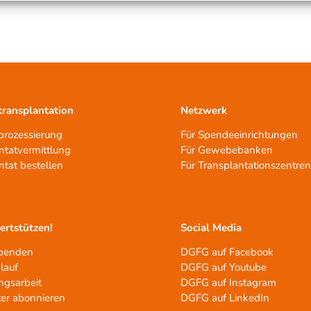
ransplantation
Netzwerk
rozessierung
Für Spendeeinrichtungen
ntatvermittlung
Für Gewebebanken
ntat bestellen
Für Transplantationszentre
tertstützen!
Social Media
spenden
DGFG auf Facebook
lauf
DGFG auf Youtube
ngsarbeit
DGFG auf Instagram
er abonnieren
DGFG auf LinkedIn