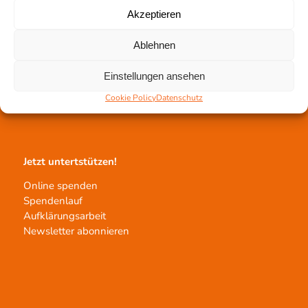
Akzeptieren
Gewebetransplantation
Ablehnen
Gewebeprozessierung
Einstellungen ansehen
Transplantatvermittlung
Cookie Policy
Datenschutz
Transplantat bestellen
Jetzt untertstützen!
Online spenden
Spendenlauf
Aufklärungsarbeit
Newsletter abonnieren