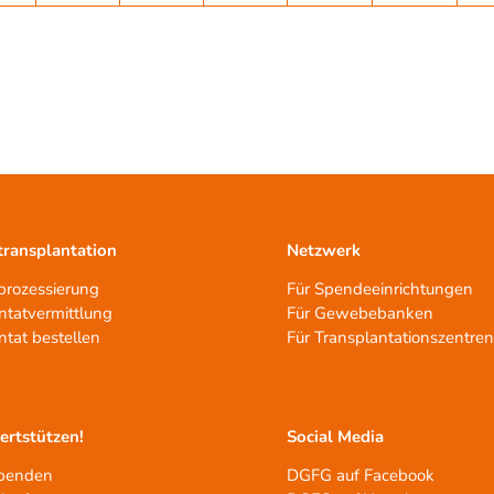
ransplantation
Netzwerk
rozessierung
Für Spendeeinrichtungen
ntatvermittlung
Für Gewebebanken
ntat bestellen
Für Transplantationszentre
tertstützen!
Social Media
spenden
DGFG auf Facebook