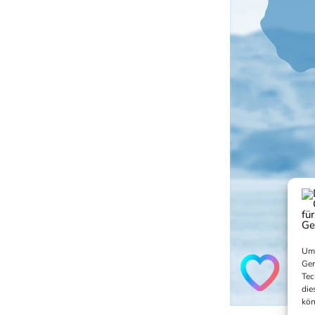
Um 
Ger
Tec
die
kön