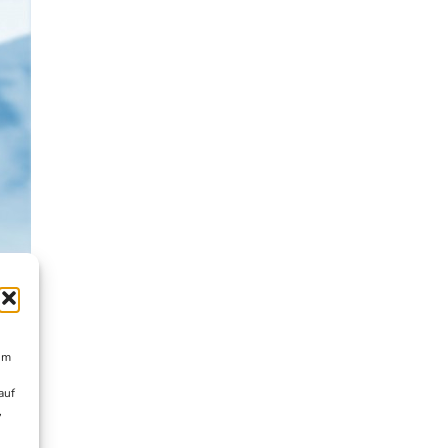
um
auf
,