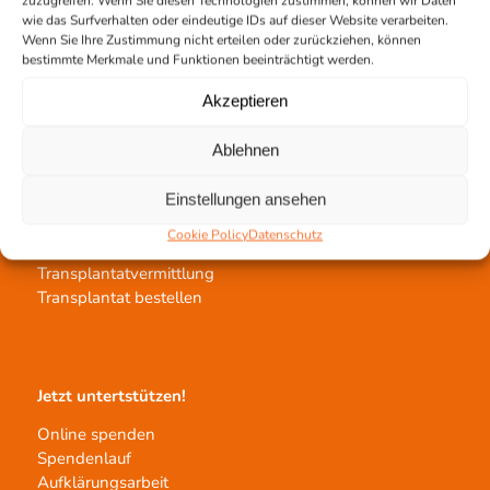
zuzugreifen. Wenn Sie diesen Technologien zustimmen, können wir Daten
wie das Surfverhalten oder eindeutige IDs auf dieser Website verarbeiten.
Team Hannover
Wenn Sie Ihre Zustimmung nicht erteilen oder zurückziehen, können
Spendestandorte
bestimmte Merkmale und Funktionen beeinträchtigt werden.
Vermittlungsstelle
Akzeptieren
Ablehnen
Einstellungen ansehen
Gewebetransplantation
Cookie Policy
Datenschutz
Gewebeprozessierung
Transplantatvermittlung
Transplantat bestellen
Jetzt untertstützen!
Online spenden
Spendenlauf
Aufklärungsarbeit