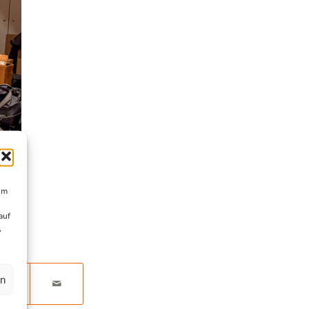
um
auf
,
en