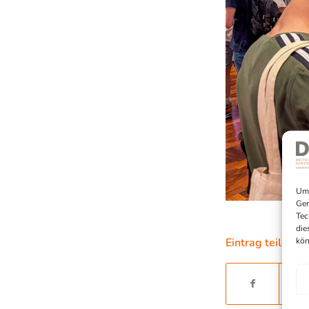
Um 
Ger
Tec
die
kön
Eintrag teilen