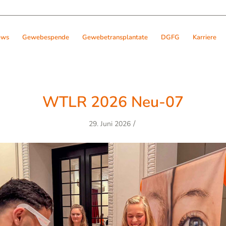
ews
Gewebespende
Gewebetransplantate
DGFG
Karriere
WTLR 2026 Neu-07
/
29. Juni 2026