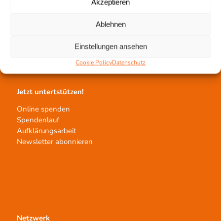
Akzeptieren
Gewebetransplantation
Ablehnen
Gewebeprozessierung
Transplantatvermittlung
Einstellungen ansehen
Transplantat bestellen
Cookie Policy
Datenschutz
Jetzt untertstützen!
Online spenden
Spendenlauf
Aufklärungsarbeit
Newsletter abonnieren
Netzwerk