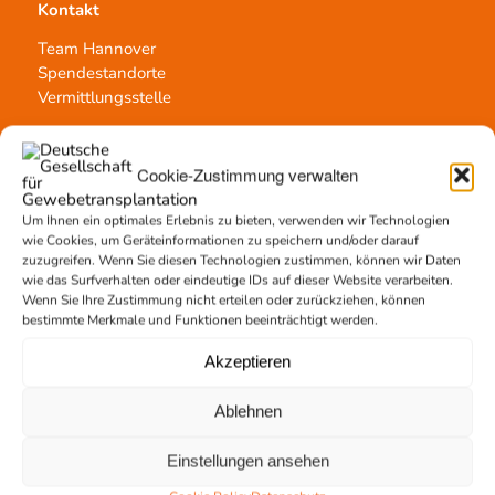
Kontakt
Team Hannover
Spendestandorte
Vermittlungsstelle
Cookie-Zustimmung verwalten
Um Ihnen ein optimales Erlebnis zu bieten, verwenden wir Technologien
Gewebetransplantation
wie Cookies, um Geräteinformationen zu speichern und/oder darauf
zuzugreifen. Wenn Sie diesen Technologien zustimmen, können wir Daten
Gewebeprozessierung
wie das Surfverhalten oder eindeutige IDs auf dieser Website verarbeiten.
Transplantatvermittlung
Wenn Sie Ihre Zustimmung nicht erteilen oder zurückziehen, können
bestimmte Merkmale und Funktionen beeinträchtigt werden.
Transplantat bestellen
Akzeptieren
Ablehnen
Jetzt untertstützen!
Einstellungen ansehen
Online spenden
Spendenlauf