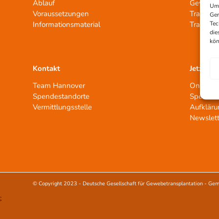
Ablauf
Gewebep
Um 
Voraussetzungen
Transpla
Ger
Tec
Informationsmaterial
Transpla
die
kön
Kontakt
Jetzt un
Team Hannover
Online 
Spendestandorte
Spenden
Vermittlungsstelle
Aufkläru
Newslett
© Copyright 2023 -
Deutsche Gesellschaft für Gewebetransplantation - Gem
;