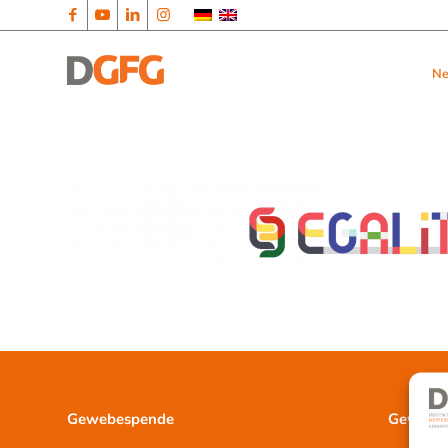
N
Gewebespende
Gewebet