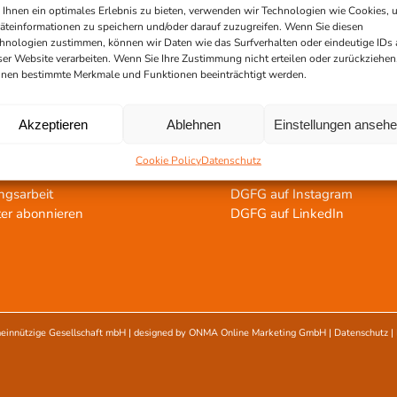
rozessierung
Für Spendeeinrichtungen
Ihnen ein optimales Erlebnis zu bieten, verwenden wir Technologien wie Cookies, 
ntatvermittlung
Für Gewebebanken
äteinformationen zu speichern und/oder darauf zuzugreifen. Wenn Sie diesen
hnologien zustimmen, können wir Daten wie das Surfverhalten oder eindeutige IDs 
ntat bestellen
Für Transplantationszentre
ser Website verarbeiten. Wenn Sie Ihre Zustimmung nicht erteilen oder zurückziehen
nen bestimmte Merkmale und Funktionen beeinträchtigt werden.
tertstützen!
Social Media
Akzeptieren
Ablehnen
Einstellungen anseh
spenden
DGFG auf Facebook
Cookie Policy
Datenschutz
lauf
DGFG auf Youtube
ngsarbeit
DGFG auf Instagram
er abonnieren
DGFG auf LinkedIn
einnützige Gesellschaft mbH
| designed by
ONMA Online Marketing GmbH
|
Datenschutz
|