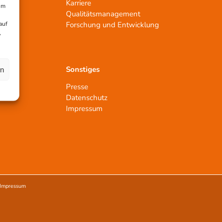
Karriere
um
Qualitätsmanagement
auf
n
Forschung und Entwicklung
,
Sonstiges
en
Presse
Datenschutz
Impressum
Impressum