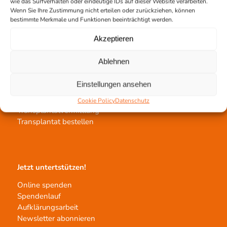
wie das Surfverhalten oder eindeutige IDs auf dieser Website verarbeiten.
Spendestandorte
Wenn Sie Ihre Zustimmung nicht erteilen oder zurückziehen, können
Vermittlungsstelle
bestimmte Merkmale und Funktionen beeinträchtigt werden.
Akzeptieren
Ablehnen
Gewebetransplantation
Einstellungen ansehen
Gewebeprozessierung
Cookie Policy
Datenschutz
Transplantatvermittlung
Transplantat bestellen
Jetzt untertstützen!
Online spenden
Spendenlauf
Aufklärungsarbeit
Newsletter abonnieren