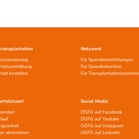
ransplantation
Netzwerk
rozessierung
Für Spendeeinrichtungen
ntatvermittlung
Für Gewebebanken
ntat bestellen
Für Transplantationszentre
tertstützen!
Social Media
spenden
DGFG auf Facebook
lauf
DGFG auf Youtube
ngsarbeit
DGFG auf Instagram
er abonnieren
DGFG auf LinkedIn