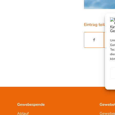
Eintrag teilen
Um 
Ger
Tec
die
kön
Gewebespende
Gewebet
Ablauf
Gewebep