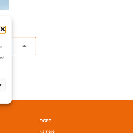
um
auf
,
en
DGFG
Karriere