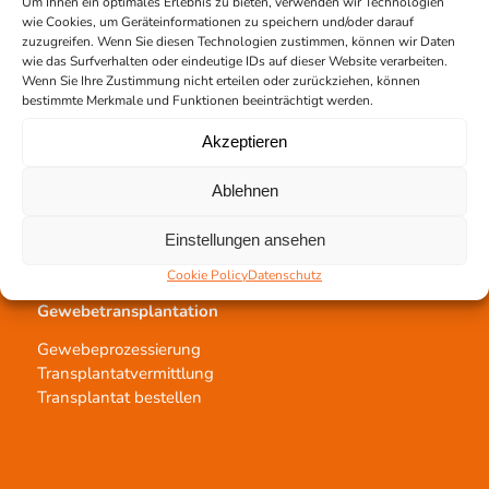
Um Ihnen ein optimales Erlebnis zu bieten, verwenden wir Technologien
wie Cookies, um Geräteinformationen zu speichern und/oder darauf
zuzugreifen. Wenn Sie diesen Technologien zustimmen, können wir Daten
wie das Surfverhalten oder eindeutige IDs auf dieser Website verarbeiten.
Wenn Sie Ihre Zustimmung nicht erteilen oder zurückziehen, können
Kontakt
bestimmte Merkmale und Funktionen beeinträchtigt werden.
Team Hannover
Akzeptieren
Spendestandorte
Vermittlungsstelle
Ablehnen
Einstellungen ansehen
Cookie Policy
Datenschutz
Gewebetransplantation
Gewebeprozessierung
Transplantatvermittlung
Transplantat bestellen