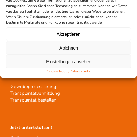
wie Cookies, um Geräteinformationen zu speichern und/oder darauf
zuzugreifen. Wenn Sie diesen Technologien zustimmen, können wir Daten
wie das Surfverhalten oder eindeutige IDs auf dieser Website verarbeiten.
Kontakt
Wenn Sie Ihre Zustimmung nicht erteilen oder zurückziehen, können
bestimmte Merkmale und Funktionen beeinträchtigt werden.
Team Hannover
Spendestandorte
Akzeptieren
Vermittlungsstelle
Ablehnen
Einstellungen ansehen
Cookie Policy
Datenschutz
Gewebetransplantation
Gewebeprozessierung
Transplantatvermittlung
Transplantat bestellen
Jetzt untertstützen!