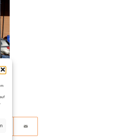
um
auf
,
en