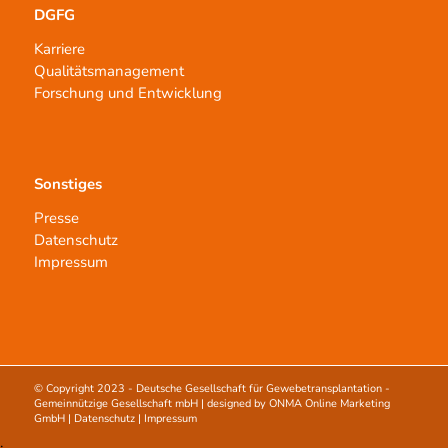
DGFG
Karriere
Qualitätsmanagement
Forschung und Entwicklung
Sonstiges
Presse
Datenschutz
Impressum
© Copyright 2023 -
Deutsche Gesellschaft für Gewebetransplantation -
Gemeinnützige Gesellschaft mbH
| designed by
ONMA Online Marketing
GmbH
|
Datenschutz
|
Impressum