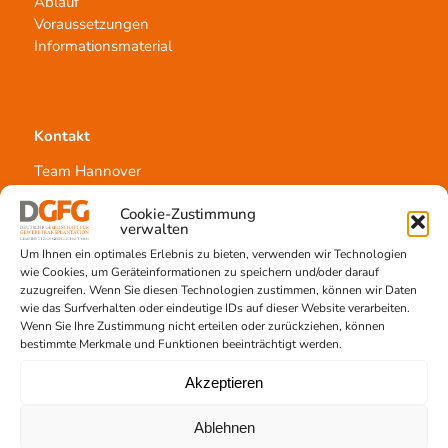
Ablauf
Voraussetzungen
Informationsmaterial
Kontakt
Team Hannover
Spendestandorte
Cookie-Zustimmung
Vermittlungsstelle
verwalten
Um Ihnen ein optimales Erlebnis zu bieten, verwenden wir Technologien
wie Cookies, um Geräteinformationen zu speichern und/oder darauf
zuzugreifen. Wenn Sie diesen Technologien zustimmen, können wir Daten
wie das Surfverhalten oder eindeutige IDs auf dieser Website verarbeiten.
Wenn Sie Ihre Zustimmung nicht erteilen oder zurückziehen, können
Gewebetransplantation
bestimmte Merkmale und Funktionen beeinträchtigt werden.
Gewebeprozessierung
Akzeptieren
Transplantatvermittlung
Transplantat bestellen
Ablehnen