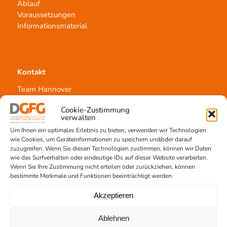
Ablauf
Voraussetzungen
Informationsmaterial
Kontakt
Team Hannover
Spendestandorte
Cookie-Zustimmung
Vermittlungsstelle
verwalten
Um Ihnen ein optimales Erlebnis zu bieten, verwenden wir Technologien
wie Cookies, um Geräteinformationen zu speichern und/oder darauf
zuzugreifen. Wenn Sie diesen Technologien zustimmen, können wir Daten
wie das Surfverhalten oder eindeutige IDs auf dieser Website verarbeiten.
Wenn Sie Ihre Zustimmung nicht erteilen oder zurückziehen, können
Gewebetransplantation
bestimmte Merkmale und Funktionen beeinträchtigt werden.
Gewebeprozessierung
Akzeptieren
Transplantatvermittlung
Transplantat bestellen
Ablehnen