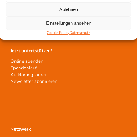
Gewebeprozessierung
Ablehnen
Transplantatvermittlung
Transplantat bestellen
Einstellungen ansehen
Cookie Policy
Datenschutz
Jetzt untertstützen!
Online spenden
Spendenlauf
Aufklärungsarbeit
Newsletter abonnieren
Netzwerk