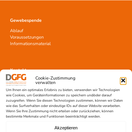
Gewebespende
Ablauf
Voraussetzungen
Informationsmaterial
Kontakt
Cookie-Zustimmung
Team Hannover
verwalten
Spendestandorte
Um Ihnen ein optimales Erlebnis zu bieten, verwenden wir Technologien
Vermittlungsstelle
wie Cookies, um Geräteinformationen zu speichern und/oder darauf
zuzugreifen. Wenn Sie diesen Technologien zustimmen, können wir Daten
wie das Surfverhalten oder eindeutige IDs auf dieser Website verarbeiten.
Wenn Sie Ihre Zustimmung nicht erteilen oder zurückziehen, können
bestimmte Merkmale und Funktionen beeinträchtigt werden.
Akzeptieren
Gewebetransplantation